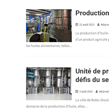
Production
22 août 2023
Adipr
La production d’huile 
d’un produit agricole p
les huiles alimentaires, telles...
Unité de pr
défis du s
3 août 2015
Adiprod
La ville de Bobo-Dioula
domaine de la production d’huile, elles...