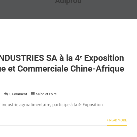
Adiprod
DUSTRIES SA à la 4ᵉ Exposition
e et Commerciale Chine-Afrique
d
0 Comment
Salon et Foire
ndustrie agroalimentaire, participe à la 4ᵉ Exposition
+ READ MORE