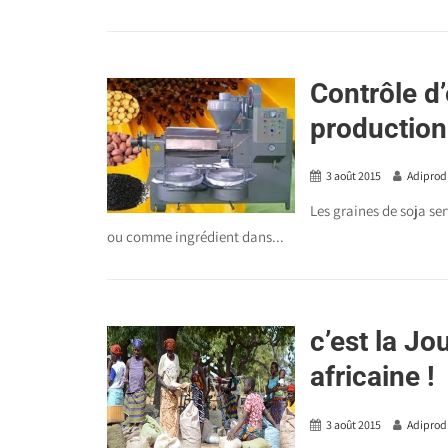
Contrôle d’
production 
3 août 2015
Adiprod
Les graines de soja ser
ou comme ingrédient dans...
c’est la J
africaine !
3 août 2015
Adiprod