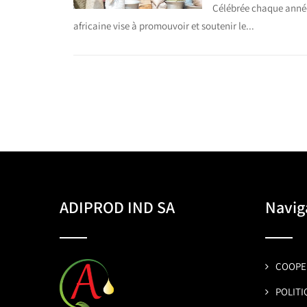
Célébrée chaque année
africaine vise à promouvoir et soutenir le...
ADIPROD IND SA
Navig
COOPER
POLITI