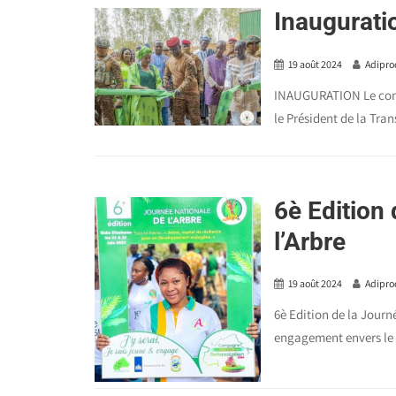
Inaugurat
19 août 2024
Adipro
INAUGURATION Le comp
le Président de la Trans
6è Edition
l’Arbre
19 août 2024
Adipro
6è Edition de la Jour
engagement envers le 