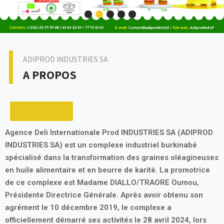
ADIPROD INDUSTRIES SA
A PROPOS
Savoir plus
Agence Deli Internationale Prod INDUSTRIES SA (ADIPROD
INDUSTRIES SA) est un complexe industriel burkinabé
spécialisé dans la transformation des graines oléagineuses
en huile alimentaire et en beurre de karité. La promotrice
de ce complexe est Madame DIALLO/TRAORE Oumou,
Présidente Directrice Générale. Après avoir obtenu son
agrément le 10 décembre 2019, le complexe a
officiellement démarré ses activités le 28 avril 2024, lors
d'une cérémonie présidée par son Excellence le capitaine
Ibrahim TRAORE, Président du Faso. Situé dans la zone
industrielle B, sur la route de Bama, ADIPROD INDUSTRIES
SA est une société anonyme au capital social de 5 934 800